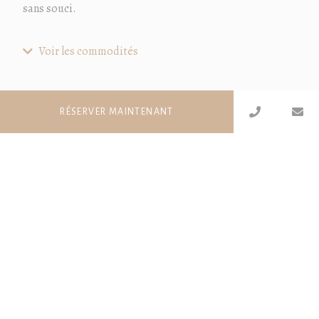
sans souci.
Voir les commodités
Fumer
Non
RÉSERVER MAINTENANT
Lit queen-size
Canapé convertible
Télévision
Air conditionné
Brasseur d'air
Wifi
Cuisine équipée ouverte sur l'extérieur