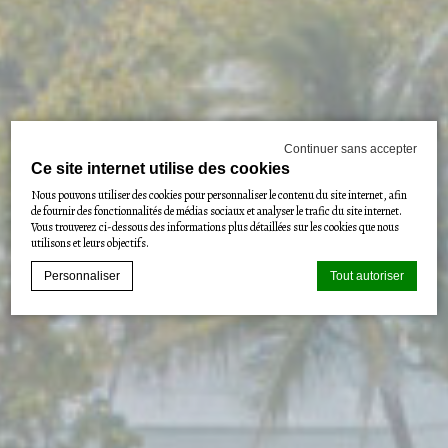
Continuer sans accepter
Ce site internet utilise des cookies
Nous pouvons utiliser des cookies pour personnaliser le contenu du site internet, afin
de fournir des fonctionnalités de médias sociaux et analyser le trafic du site internet.
Vous trouverez ci-dessous des informations plus détaillées sur les cookies que nous
utilisons et leurs objectifs.
Personnaliser
Tout autoriser
Déclaration de cookie par
d-edge Macaron CMP
. Dernière mise à
jour: 2023-08-21.
Que sont les cookies?
Les cookies sont de petits morceaux d'informations textuelles qui sont
utilisés par le site internet pour améliorer l'expérience utilisateur.