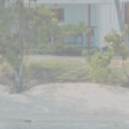
Acceptez tous les cookies ou choisissez les catégories que vous souhaitez
autoriser.
Nécessaire
Les cookies nécessaires permettent au site internet de se comporter
correctement en permettant des fonctionnalités de base telles que les
connexions aux zones privées ou la navigation sur le site.
Il n'y a pas de cookies de ce type.
Préférences
Les cookies de préférence permettent de sauvegarder les préférences de
l'utilisateur pour la prochaine visite. Par exemple, ils pourraient contenir
la langue de l'utilisateur.
Nom
Fournisseur
Objectif
_deCookiesConsent
D-edge
Remember user's
Cookie
consent on Cookies
Consent
and consent
Identifier.
_deCountryResp
D-edge
Remember user's
Cookie
consent on Cookies