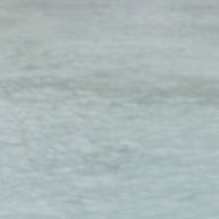
Consent
and consent
Identifier.
_deCookiesConsentDeleteKey
D-edge
Remember user's
Cookie
consent on Cookies
Consent
and consent
Identifier.
_deCookiesConsentID
D-edge
Remember user's
Cookie
consent on Cookies
Consent
and consent
Identifier.
fb_cookie_law_consent
D-edge
Remember user's
Cookie
consent on Cookies
Consent
and consent
Identifier.
Statistiques
Les cookies de ce type sont utilisés pour collecter des informations sur le
parcours de navigation de l'utilisateur dans le but d'analyser les
statistiques de manière agrégée afin d'améliorer le site internet.
Nom
Fournisseur
Objectif
Durée